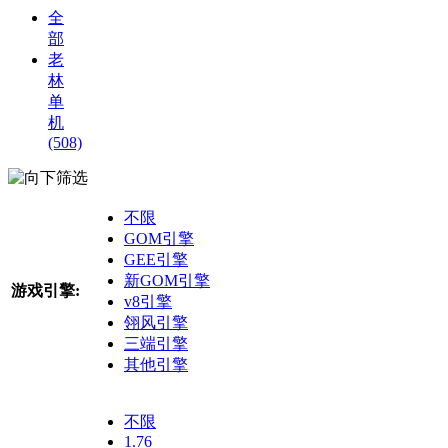
全
部
老
林
单
机
(508)
筛选
不限
GOM引擎
GEE引擎
新GOM引擎
游戏引擎:
v8引擎
翎风引擎
三端引擎
其他引擎
不限
1.76