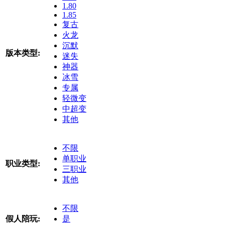
1.80
1.85
复古
火龙
沉默
版本类型:
迷失
神器
冰雪
专属
轻微变
中超变
其他
不限
单职业
职业类型:
三职业
其他
不限
假人陪玩:
是