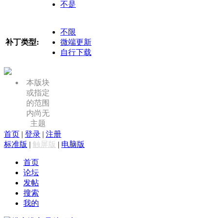
不是
不限
补丁类型:
微端更新
自行下载
本版块
或指定
的范围
内尚无
主题
首页
|
登录
|
注册
标准版
|
触屏版
|
电脑版
首页
论坛
发帖
搜索
我的