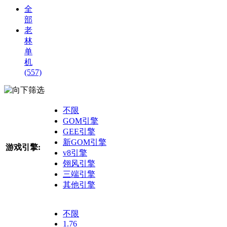
全
部
老
林
单
机
(557)
筛选
不限
GOM引擎
GEE引擎
新GOM引擎
游戏引擎:
v8引擎
翎风引擎
三端引擎
其他引擎
不限
1.76