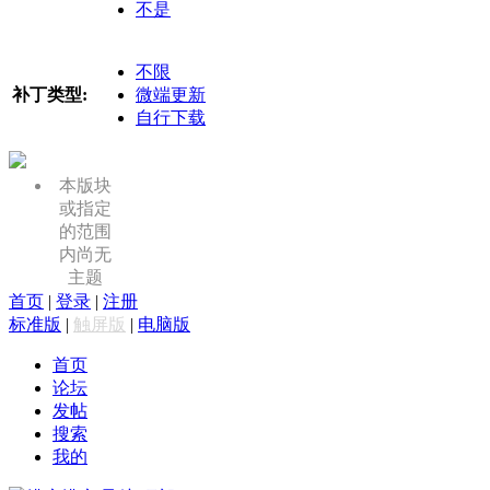
不是
不限
补丁类型:
微端更新
自行下载
本版块
或指定
的范围
内尚无
主题
首页
|
登录
|
注册
标准版
|
触屏版
|
电脑版
首页
论坛
发帖
搜索
我的