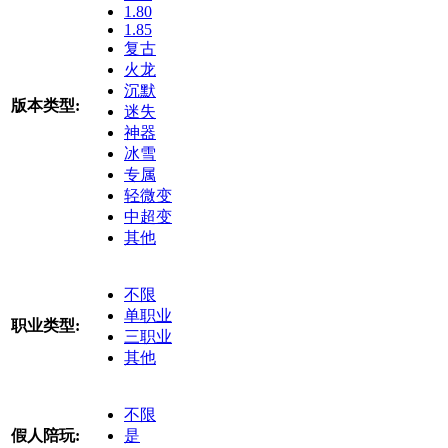
1.80
1.85
复古
火龙
沉默
版本类型:
迷失
神器
冰雪
专属
轻微变
中超变
其他
不限
单职业
职业类型:
三职业
其他
不限
假人陪玩:
是