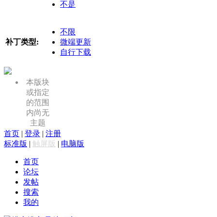
不是
不限
补丁类型:
微端更新
自行下载
本版块
或指定
的范围
内尚无
主题
首页
|
登录
|
注册
标准版
|
触屏版
|
电脑版
首页
论坛
发帖
搜索
我的