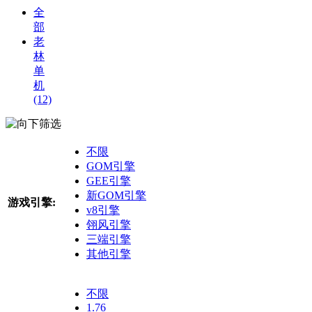
全
部
老
林
单
机
(12)
筛选
不限
GOM引擎
GEE引擎
新GOM引擎
游戏引擎:
v8引擎
翎风引擎
三端引擎
其他引擎
不限
1.76