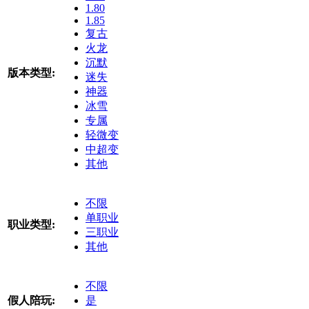
1.80
1.85
复古
火龙
沉默
版本类型:
迷失
神器
冰雪
专属
轻微变
中超变
其他
不限
单职业
职业类型:
三职业
其他
不限
假人陪玩:
是