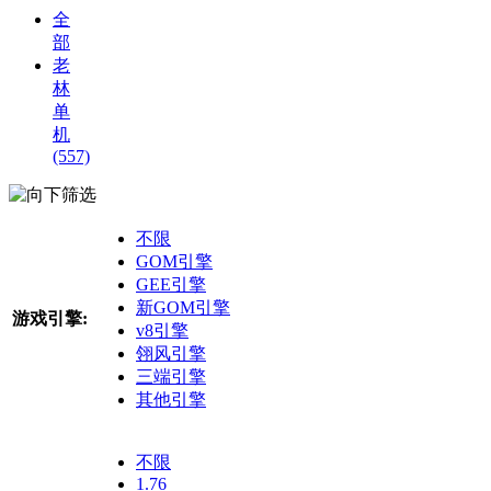
全
部
老
林
单
机
(557)
筛选
不限
GOM引擎
GEE引擎
新GOM引擎
游戏引擎:
v8引擎
翎风引擎
三端引擎
其他引擎
不限
1.76