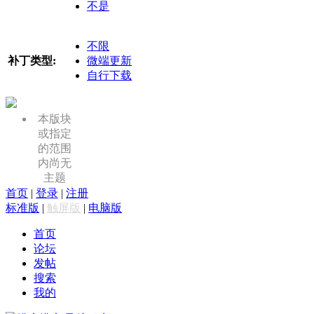
不是
不限
补丁类型:
微端更新
自行下载
本版块
或指定
的范围
内尚无
主题
首页
|
登录
|
注册
标准版
|
触屏版
|
电脑版
首页
论坛
发帖
搜索
我的