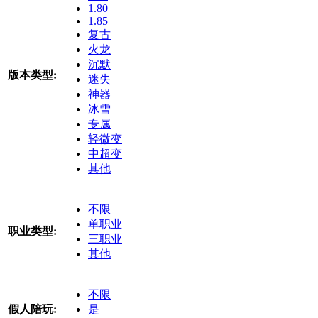
1.80
1.85
复古
火龙
沉默
版本类型:
迷失
神器
冰雪
专属
轻微变
中超变
其他
不限
单职业
职业类型:
三职业
其他
不限
假人陪玩:
是