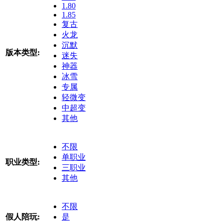
1.80
1.85
复古
火龙
沉默
版本类型:
迷失
神器
冰雪
专属
轻微变
中超变
其他
不限
单职业
职业类型:
三职业
其他
不限
假人陪玩:
是