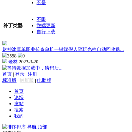
不是
不限
补丁类型:
微端更新
自行下载
财神冰雪单职业传奇单机一键端假人陪玩光柱自动回收透...
3558
0
老林
2023-3-20
数据加载中，请稍后...
首页
|
登录
|
注册
标准版
|
触屏版
|
电脑版
首页
论坛
发帖
搜索
我的
排序
导航
顶部