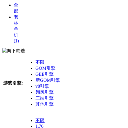
全
部
老
林
单
机
(1)
筛选
不限
GOM引擎
GEE引擎
新GOM引擎
游戏引擎:
v8引擎
翎风引擎
三端引擎
其他引擎
不限
1.76