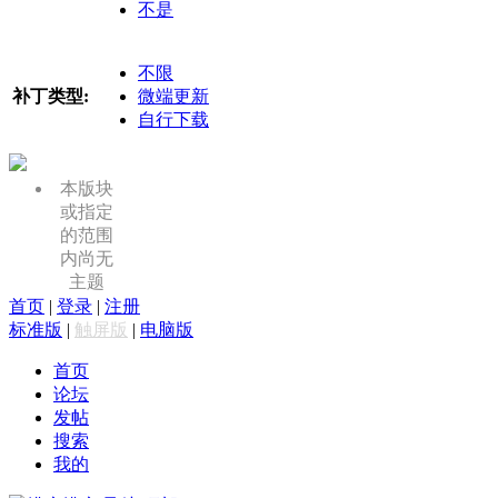
不是
不限
补丁类型:
微端更新
自行下载
本版块
或指定
的范围
内尚无
主题
首页
|
登录
|
注册
标准版
|
触屏版
|
电脑版
首页
论坛
发帖
搜索
我的