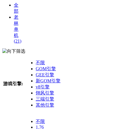
全
部
老
林
单
机
(21)
筛选
不限
GOM引擎
GEE引擎
新GOM引擎
游戏引擎:
v8引擎
翎风引擎
三端引擎
其他引擎
不限
1.76