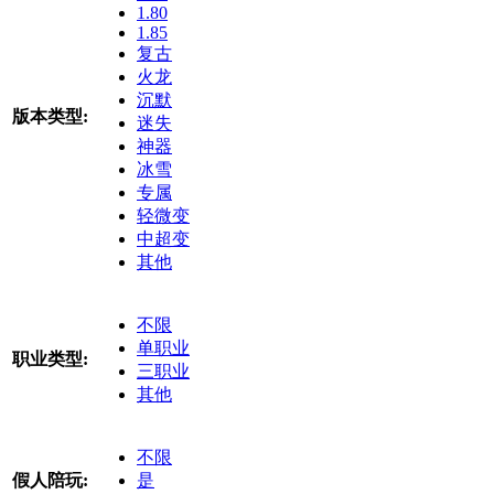
1.80
1.85
复古
火龙
沉默
版本类型:
迷失
神器
冰雪
专属
轻微变
中超变
其他
不限
单职业
职业类型:
三职业
其他
不限
假人陪玩:
是