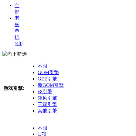
全
部
老
林
单
机
(48)
筛选
不限
GOM引擎
GEE引擎
新GOM引擎
游戏引擎:
v8引擎
翎风引擎
三端引擎
其他引擎
不限
1.76