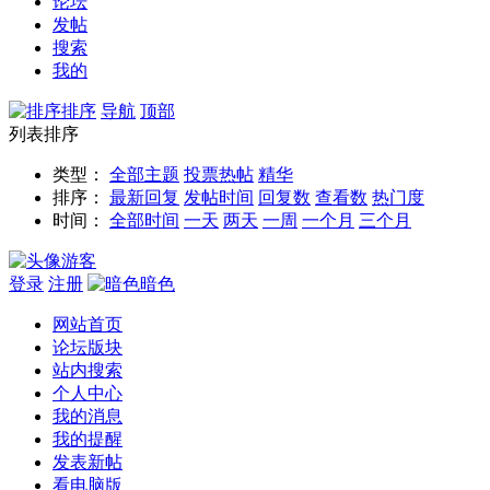
论坛
发帖
搜索
我的
排序
导航
顶部
列表排序
类型：
全部主题
投票
热帖
精华
排序：
最新回复
发帖时间
回复数
查看数
热门度
时间：
全部时间
一天
两天
一周
一个月
三个月
游客
登录
注册
暗色
网站首页
论坛版块
站内搜索
个人中心
我的消息
我的提醒
发表新帖
看电脑版