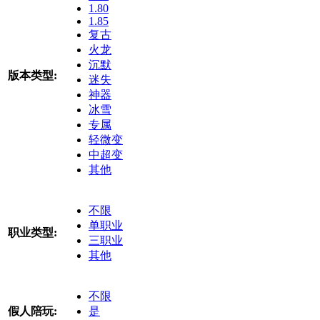
1.80
1.85
复古
火龙
沉默
版本类型:
迷失
神器
冰雪
专属
轻微变
中超变
其他
不限
单职业
职业类型:
三职业
其他
不限
假人陪玩:
是