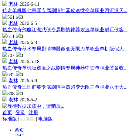
老林
2026-6-11
传奇单机版七宗罪专属剧情神器攻速微变单职业四流派天...
561
0
老林
2026-6-5
热血传奇剑魔江湖武侠专属剧情神器攻速单职业耐玩侠客...
611
0
老林
2026-6-3
热血传奇秋水专属剧情神器微变无限刀单职业单机版假人...
707
0
老林
2026-5-18
热血传奇单机版逆境之战剧情专属神器中变单职业装备收...
695
0
老林
2026-5-9
热血传奇三国群英专属剧情神器超变无限刀单职业八个大...
808
0
老林
2026-5-2
数据加载中，请稍后...
首页
|
登录
|
注册
标准版
|
触屏版
|
电脑版
首页