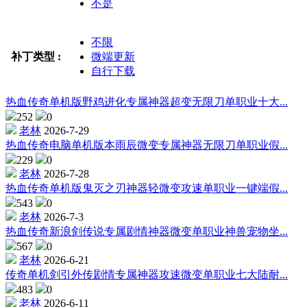
不是
不限
补丁类型 :
微端更新
自行下载
热血传奇单机版野鸡进化专属神器超变无限刀单职业十大...
252
0
老林
2026-7-29
热血传奇电脑单机版本雨辰微变专属神器无限刀单职业假...
229
0
老林
2026-7-28
热血传奇单机版鬼灭之刃神器轻微变攻速单职业一键端假...
543
0
老林
2026-7-3
热血传奇新浪剑传说专属剧情神器微变单职业神兽宠物坐...
567
0
老林
2026-6-21
传奇单机剑引外传剧情专属神器攻速微变单职业七大陆耐...
483
0
老林
2026-6-11