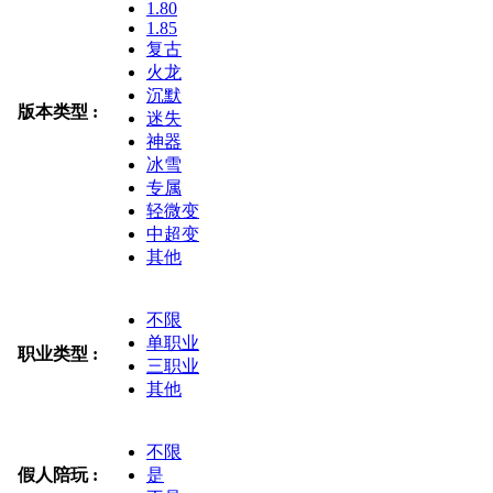
1.80
1.85
复古
火龙
沉默
版本类型 :
迷失
神器
冰雪
专属
轻微变
中超变
其他
不限
单职业
职业类型 :
三职业
其他
不限
假人陪玩 :
是