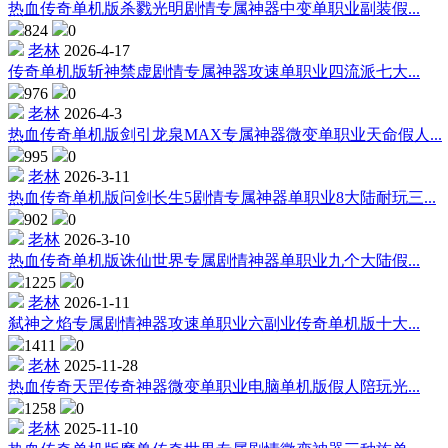
热血传奇单机版杀戮光明剧情专属神器中变单职业副装假...
824
0
老林
2026-4-17
传奇单机版斩神禁虚剧情专属神器攻速单职业四流派七大...
976
0
老林
2026-4-3
热血传奇单机版剑引龙泉MAX专属神器微变单职业天命假人...
995
0
老林
2026-3-11
热血传奇单机版问剑长生5剧情专属神器单职业8大陆耐玩三...
902
0
老林
2026-3-10
热血传奇单机版诛仙世界专属剧情神器单职业九个大陆假...
1225
0
老林
2026-1-11
弑神之焰专属剧情神器攻速单职业六副业传奇单机版十大...
1411
0
老林
2025-11-28
热血传奇天罡传奇神器微变单职业电脑单机版假人陪玩光...
1258
0
老林
2025-11-10