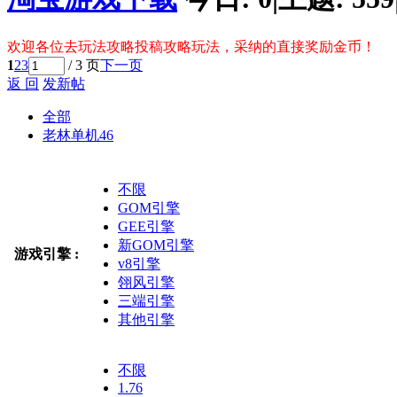
欢迎各位去玩法攻略投稿攻略玩法，采纳的直接奖励金币！
1
2
3
/ 3 页
下一页
返 回
发新帖
全部
老林单机
46
不限
GOM引擎
GEE引擎
新GOM引擎
游戏引擎 :
v8引擎
翎风引擎
三端引擎
其他引擎
不限
1.76