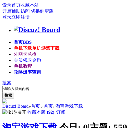
设为首页
收藏本站
开启辅助访问
切换到窄版
登录
立即注册
首页
BBS
单机下载
单机游戏下载
外网卡兑换
会员领取金币
单机教程
攻略爆率查询
搜索
搜索
Discuz! Board
»
首页
›
首页
›
淘宝游戏下载
收藏本版
(
92
)
|
订阅
淘宝游戏下载
今日:
0
|
主题:
559