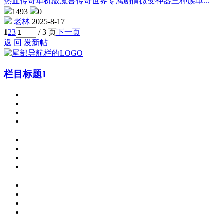
热血传奇单机版魔兽传奇世界专属剧情微变神器三种族单...
1493
0
老林
2025-8-17
1
2
3
/ 3 页
下一页
返 回
发新帖
栏目标题1