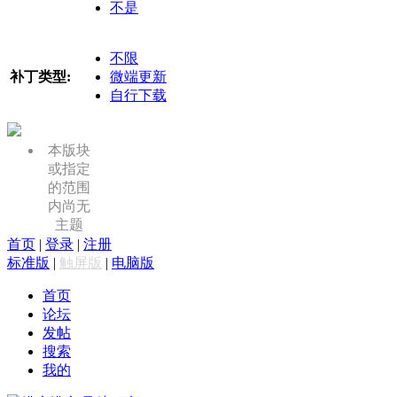
不是
不限
补丁类型:
微端更新
自行下载
本版块
或指定
的范围
内尚无
主题
首页
|
登录
|
注册
标准版
|
触屏版
|
电脑版
首页
论坛
发帖
搜索
我的