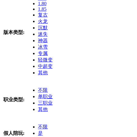
1.80
1.85
复古
火龙
沉默
版本类型:
迷失
神器
冰雪
专属
轻微变
中超变
其他
不限
单职业
职业类型:
三职业
其他
不限
假人陪玩:
是