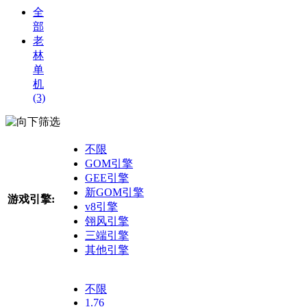
全
部
老
林
单
机
(3)
筛选
不限
GOM引擎
GEE引擎
新GOM引擎
游戏引擎:
v8引擎
翎风引擎
三端引擎
其他引擎
不限
1.76