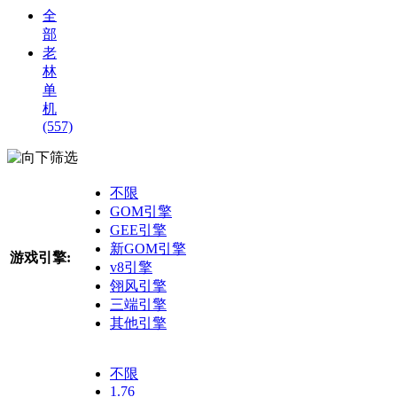
全
部
老
林
单
机
(557)
筛选
不限
GOM引擎
GEE引擎
新GOM引擎
游戏引擎:
v8引擎
翎风引擎
三端引擎
其他引擎
不限
1.76