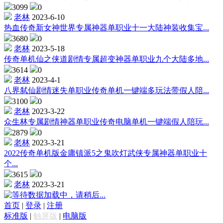
3099
0
老林
2023-6-10
热血传奇新女神世界专属神器单职业十一大陆神装收集宝...
3680
0
老林
2023-5-18
传奇单机仙之侠道剧情专属超变神器单职业九个大陆多地...
3614
0
老林
2023-4-1
八界弑仙剧情迷失单职业传奇单机一键端多玩法带假人陪...
3100
0
老林
2023-3-22
众生林专属剧情神器单职业传奇电脑单机一键端假人陪玩...
2879
0
老林
2023-3-21
2022传奇单机版金庸镇派5之鬼吹灯武侠专属神器单职业十
个...
3615
0
老林
2023-3-21
数据加载中，请稍后...
首页
|
登录
|
注册
标准版
|
触屏版
|
电脑版