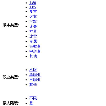
1.80
1.85
复古
火龙
沉默
版本类型:
迷失
神器
冰雪
专属
轻微变
中超变
其他
不限
单职业
职业类型:
三职业
其他
不限
假人陪玩:
是