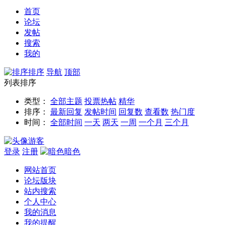
首页
论坛
发帖
搜索
我的
排序
导航
顶部
列表排序
类型：
全部主题
投票
热帖
精华
排序：
最新回复
发帖时间
回复数
查看数
热门度
时间：
全部时间
一天
两天
一周
一个月
三个月
游客
登录
注册
暗色
网站首页
论坛版块
站内搜索
个人中心
我的消息
我的提醒