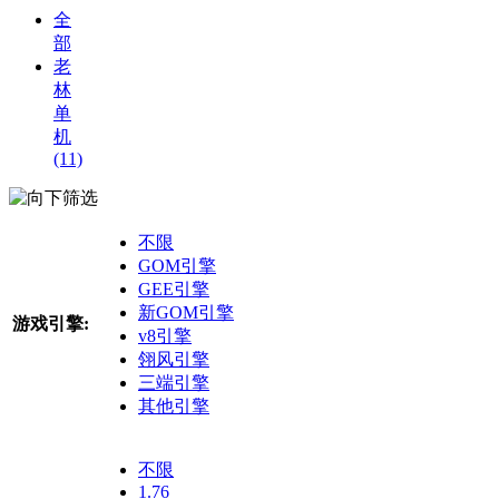
全
部
老
林
单
机
(11)
筛选
不限
GOM引擎
GEE引擎
新GOM引擎
游戏引擎:
v8引擎
翎风引擎
三端引擎
其他引擎
不限
1.76