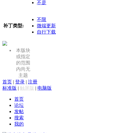
不是
不限
补丁类型:
微端更新
自行下载
本版块
或指定
的范围
内尚无
主题
首页
|
登录
|
注册
标准版
|
触屏版
|
电脑版
首页
论坛
发帖
搜索
我的