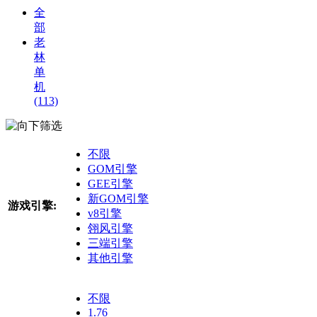
全
部
老
林
单
机
(113)
筛选
不限
GOM引擎
GEE引擎
新GOM引擎
游戏引擎:
v8引擎
翎风引擎
三端引擎
其他引擎
不限
1.76