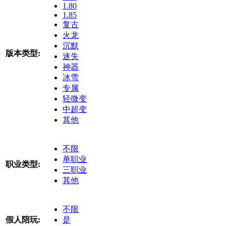
1.80
1.85
复古
火龙
沉默
版本类型:
迷失
神器
冰雪
专属
轻微变
中超变
其他
不限
单职业
职业类型:
三职业
其他
不限
假人陪玩:
是