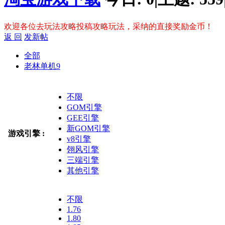
欢迎各位去玩法攻略投稿攻略玩法，采纳的直接奖励金币！
返 回
发新帖
全部
老林单机
9
不限
GOM引擎
GEE引擎
新GOM引擎
游戏引擎 :
v8引擎
翎风引擎
三端引擎
其他引擎
不限
1.76
1.80