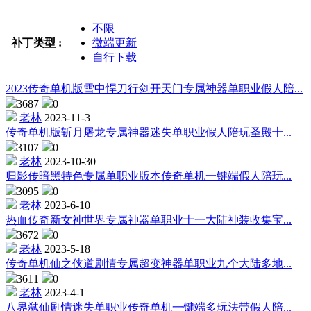
不限
补丁类型 :
微端更新
自行下载
2023传奇单机版雪中悍刀行剑开天门专属神器单职业假人陪...
3687
0
老林
2023-11-3
传奇单机版斩月屠龙专属神器迷失单职业假人陪玩圣殿十...
3107
0
老林
2023-10-30
归影传暗黑特色专属单职业版本传奇单机一键端假人陪玩...
3095
0
老林
2023-6-10
热血传奇新女神世界专属神器单职业十一大陆神装收集宝...
3672
0
老林
2023-5-18
传奇单机仙之侠道剧情专属超变神器单职业九个大陆多地...
3611
0
老林
2023-4-1
八界弑仙剧情迷失单职业传奇单机一键端多玩法带假人陪...