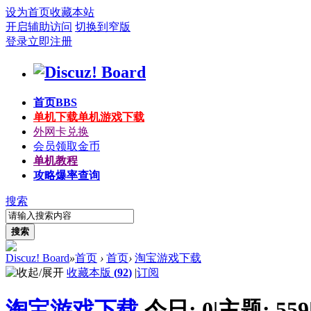
设为首页
收藏本站
开启辅助访问
切换到窄版
登录
立即注册
首页
BBS
单机下载
单机游戏下载
外网卡兑换
会员领取金币
单机教程
攻略爆率查询
搜索
搜索
Discuz! Board
»
首页
›
首页
›
淘宝游戏下载
收藏本版
(
92
)
|
订阅
淘宝游戏下载
今日:
0
|
主题:
559