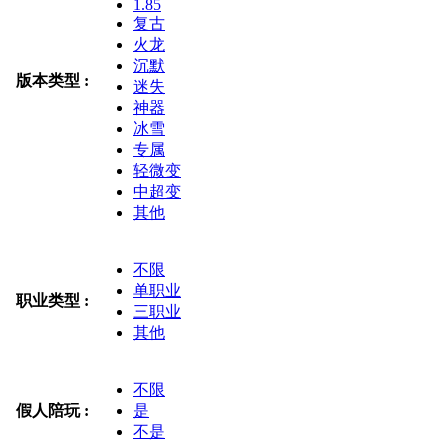
1.85
复古
火龙
沉默
版本类型 :
迷失
神器
冰雪
专属
轻微变
中超变
其他
不限
单职业
职业类型 :
三职业
其他
不限
假人陪玩 :
是
不是