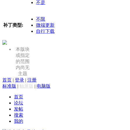
不是
不限
补丁类型:
微端更新
自行下载
本版块
或指定
的范围
内尚无
主题
首页
|
登录
|
注册
标准版
|
触屏版
|
电脑版
首页
论坛
发帖
搜索
我的