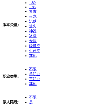
1.80
1.85
复古
火龙
沉默
版本类型:
迷失
神器
冰雪
专属
轻微变
中超变
其他
不限
单职业
职业类型:
三职业
其他
不限
假人陪玩:
是