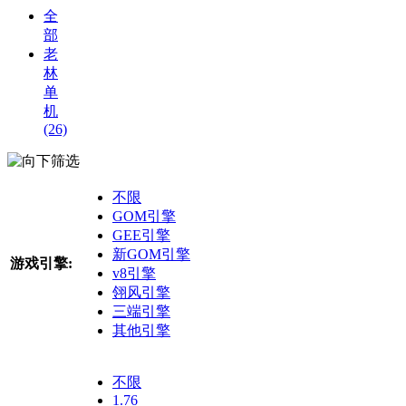
全
部
老
林
单
机
(26)
筛选
不限
GOM引擎
GEE引擎
新GOM引擎
游戏引擎:
v8引擎
翎风引擎
三端引擎
其他引擎
不限
1.76