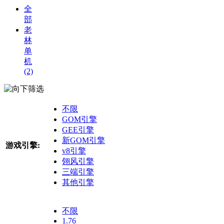
全
部
老
林
单
机
(2)
筛选
不限
GOM引擎
GEE引擎
新GOM引擎
游戏引擎:
v8引擎
翎风引擎
三端引擎
其他引擎
不限
1.76