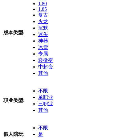
1.80
1.85
复古
火龙
沉默
版本类型:
迷失
神器
冰雪
专属
轻微变
中超变
其他
不限
单职业
职业类型:
三职业
其他
不限
假人陪玩:
是