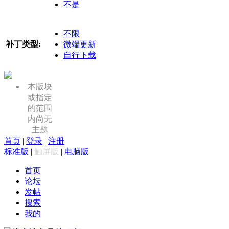
不是
不限
补丁类型:
微端更新
自行下载
本版块
或指定
的范围
内尚无
主题
首页
|
登录
|
注册
标准版
|
触屏版
|
电脑版
首页
论坛
发帖
搜索
我的