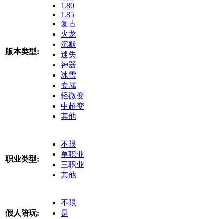
1.80
1.85
复古
火龙
沉默
版本类型:
迷失
神器
冰雪
专属
轻微变
中超变
其他
不限
单职业
职业类型:
三职业
其他
不限
假人陪玩:
是