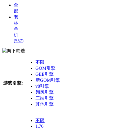
全
部
老
林
单
机
(557)
筛选
不限
GOM引擎
GEE引擎
新GOM引擎
游戏引擎:
v8引擎
翎风引擎
三端引擎
其他引擎
不限
1.76