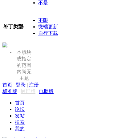
不是
不限
补丁类型:
微端更新
自行下载
本版块
或指定
的范围
内尚无
主题
首页
|
登录
|
注册
标准版
|
触屏版
|
电脑版
首页
论坛
发帖
搜索
我的