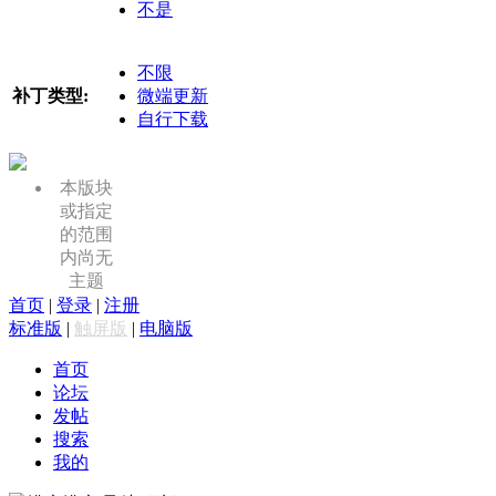
不是
不限
补丁类型:
微端更新
自行下载
本版块
或指定
的范围
内尚无
主题
首页
|
登录
|
注册
标准版
|
触屏版
|
电脑版
首页
论坛
发帖
搜索
我的