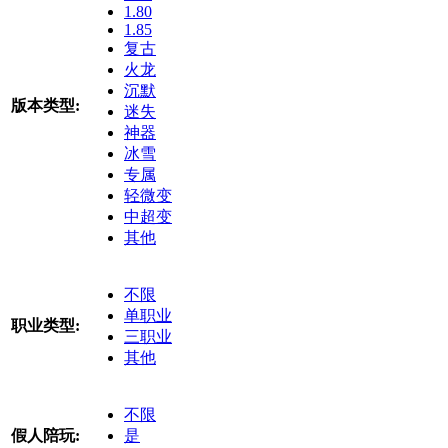
1.80
1.85
复古
火龙
沉默
版本类型:
迷失
神器
冰雪
专属
轻微变
中超变
其他
不限
单职业
职业类型:
三职业
其他
不限
假人陪玩:
是