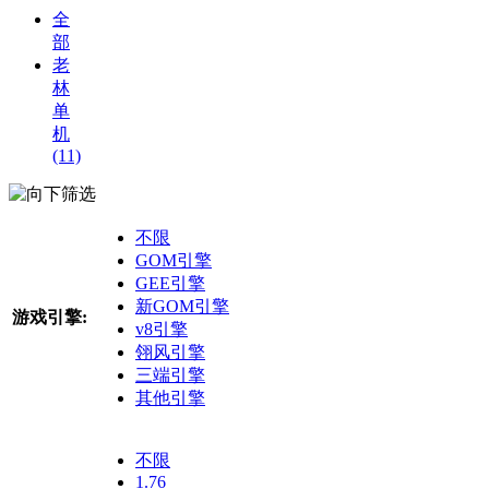
全
部
老
林
单
机
(11)
筛选
不限
GOM引擎
GEE引擎
新GOM引擎
游戏引擎:
v8引擎
翎风引擎
三端引擎
其他引擎
不限
1.76