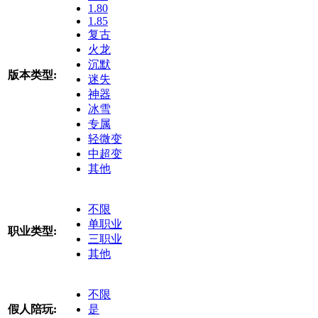
1.80
1.85
复古
火龙
沉默
版本类型:
迷失
神器
冰雪
专属
轻微变
中超变
其他
不限
单职业
职业类型:
三职业
其他
不限
假人陪玩:
是