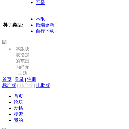
不是
不限
补丁类型:
微端更新
自行下载
本版块
或指定
的范围
内尚无
主题
首页
|
登录
|
注册
标准版
|
触屏版
|
电脑版
首页
论坛
发帖
搜索
我的