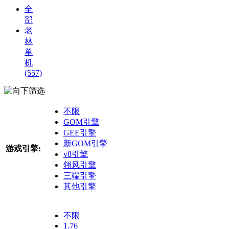
全
部
老
林
单
机
(557)
筛选
不限
GOM引擎
GEE引擎
新GOM引擎
游戏引擎:
v8引擎
翎风引擎
三端引擎
其他引擎
不限
1.76