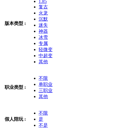
1.85
复古
火龙
沉默
版本类型 :
迷失
神器
冰雪
专属
轻微变
中超变
其他
不限
单职业
职业类型 :
三职业
其他
不限
假人陪玩 :
是
不是