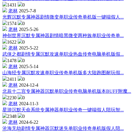
1431
0
老林
2025-7-8
光辉沉默专属神器剧情微变单职业传奇单机版一键端假人...
1574
0
老林
2025-5-26
神创世界沉默专属神器剧情暗黑微变两种族单职业传奇单...
1622
0
老林
2025-5-22
武侠之都剧情专属沉默攻速单职业热血传奇电脑单机版假...
1478
0
老林
2025-5-14
山海经专属沉默攻速单职业传奇单机版多大陆跑图耐玩假...
2411
0
老林
2024-12-4
北辰十二宫专属神器沉默单职业传奇电脑单机版本BUFF附魔...
2230
0
老林
2024-11-3
星游沉默天命系统专属神器单职业传奇一键端假人陪玩智...
2348
0
老林
2024-6-22
沧海无劫剧情专属神器沉默迷失单职业传奇单机版假人陪...