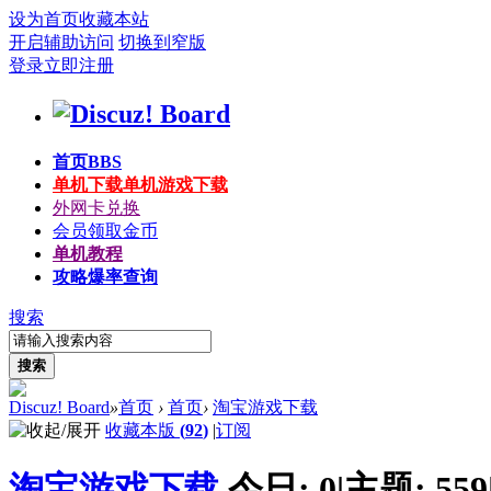
设为首页
收藏本站
开启辅助访问
切换到窄版
登录
立即注册
首页
BBS
单机下载
单机游戏下载
外网卡兑换
会员领取金币
单机教程
攻略爆率查询
搜索
搜索
Discuz! Board
»
首页
›
首页
›
淘宝游戏下载
收藏本版
(
92
)
|
订阅
淘宝游戏下载
今日:
0
|
主题:
559