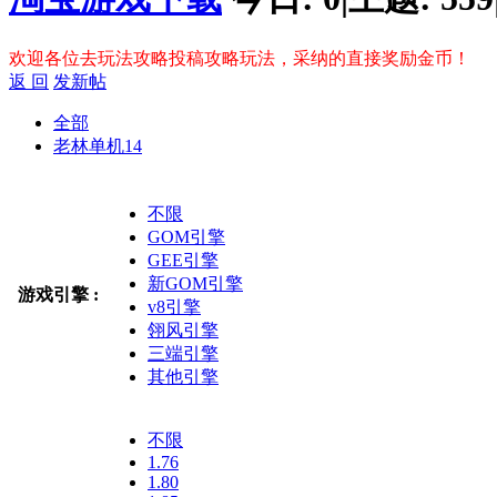
欢迎各位去玩法攻略投稿攻略玩法，采纳的直接奖励金币！
返 回
发新帖
全部
老林单机
14
不限
GOM引擎
GEE引擎
新GOM引擎
游戏引擎 :
v8引擎
翎风引擎
三端引擎
其他引擎
不限
1.76
1.80