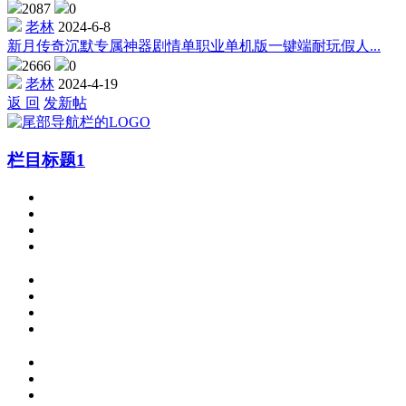
2087
0
老林
2024-6-8
新月传奇沉默专属神器剧情单职业单机版一键端耐玩假人...
2666
0
老林
2024-4-19
返 回
发新帖
栏目标题1