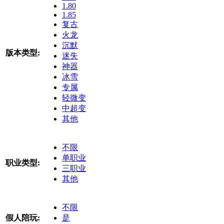
1.80
1.85
复古
火龙
沉默
版本类型:
迷失
神器
冰雪
专属
轻微变
中超变
其他
不限
单职业
职业类型:
三职业
其他
不限
假人陪玩:
是