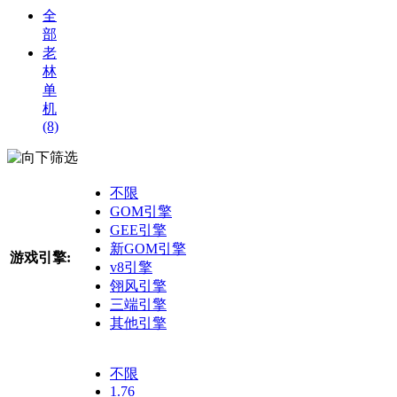
全
部
老
林
单
机
(8)
筛选
不限
GOM引擎
GEE引擎
新GOM引擎
游戏引擎:
v8引擎
翎风引擎
三端引擎
其他引擎
不限
1.76