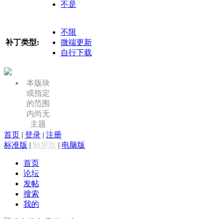
不是
不限
补丁类型:
微端更新
自行下载
本版块
或指定
的范围
内尚无
主题
首页
|
登录
|
注册
标准版
|
触屏版
|
电脑版
首页
论坛
发帖
搜索
我的