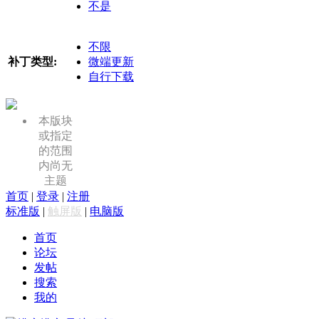
不是
不限
补丁类型:
微端更新
自行下载
本版块
或指定
的范围
内尚无
主题
首页
|
登录
|
注册
标准版
|
触屏版
|
电脑版
首页
论坛
发帖
搜索
我的