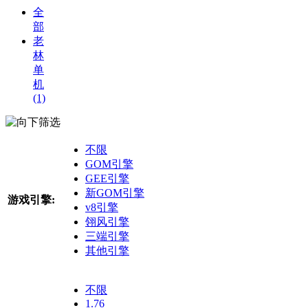
全
部
老
林
单
机
(1)
筛选
不限
GOM引擎
GEE引擎
新GOM引擎
游戏引擎:
v8引擎
翎风引擎
三端引擎
其他引擎
不限
1.76