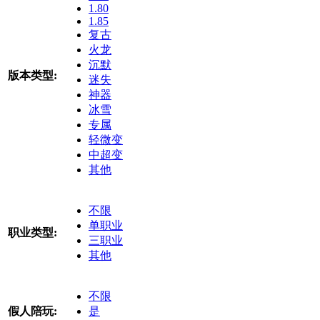
1.80
1.85
复古
火龙
沉默
版本类型:
迷失
神器
冰雪
专属
轻微变
中超变
其他
不限
单职业
职业类型:
三职业
其他
不限
假人陪玩:
是