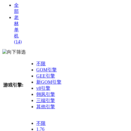
全
部
老
林
单
机
(14)
筛选
不限
GOM引擎
GEE引擎
新GOM引擎
游戏引擎:
v8引擎
翎风引擎
三端引擎
其他引擎
不限
1.76