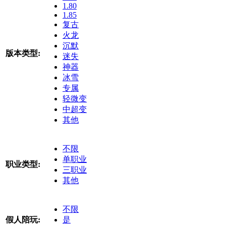
1.80
1.85
复古
火龙
沉默
版本类型:
迷失
神器
冰雪
专属
轻微变
中超变
其他
不限
单职业
职业类型:
三职业
其他
不限
假人陪玩:
是