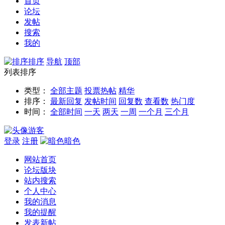
首页
论坛
发帖
搜索
我的
排序
导航
顶部
列表排序
类型：
全部主题
投票
热帖
精华
排序：
最新回复
发帖时间
回复数
查看数
热门度
时间：
全部时间
一天
两天
一周
一个月
三个月
游客
登录
注册
暗色
网站首页
论坛版块
站内搜索
个人中心
我的消息
我的提醒
发表新帖