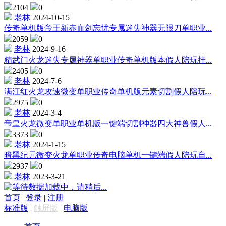
2104
0
老林
2024-10-15
传奇单机版帝王新赤血剑忘忧专属迷失神器无限刀单职业...
2059
0
老林
2024-9-16
精武门火龙迷失专属神器单职业传奇单机版本假人陪玩挂...
2405
0
老林
2024-7-6
满江红火龙攻速微变单职业传奇单机版元素切割假人陪玩...
2975
0
老林
2024-3-4
帝皇火龙微变单职业单机版一键端切割神器四大神兽假人...
3373
0
老林
2024-1-15
暗黑纪元微变火龙单职业传奇电脑单机一键端假人陪玩自...
2937
0
老林
2023-3-21
数据加载中，请稍后...
首页
|
登录
|
注册
标准版
|
触屏版
|
电脑版