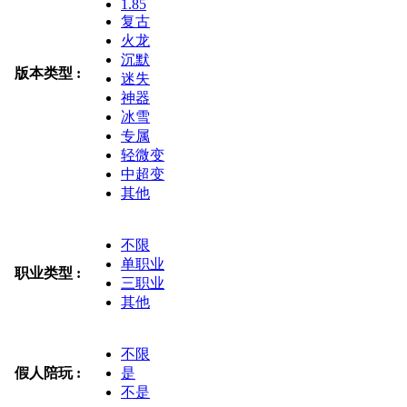
1.85
复古
火龙
沉默
版本类型 :
迷失
神器
冰雪
专属
轻微变
中超变
其他
不限
单职业
职业类型 :
三职业
其他
不限
假人陪玩 :
是
不是