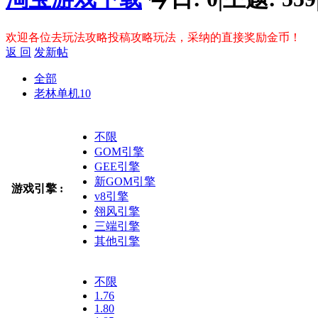
欢迎各位去玩法攻略投稿攻略玩法，采纳的直接奖励金币！
返 回
发新帖
全部
老林单机
10
不限
GOM引擎
GEE引擎
新GOM引擎
游戏引擎 :
v8引擎
翎风引擎
三端引擎
其他引擎
不限
1.76
1.80