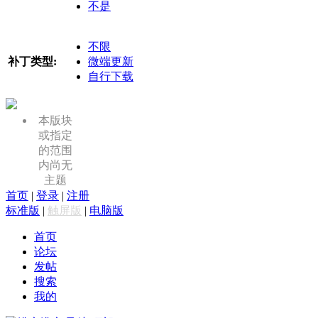
不是
不限
补丁类型:
微端更新
自行下载
本版块
或指定
的范围
内尚无
主题
首页
|
登录
|
注册
标准版
|
触屏版
|
电脑版
首页
论坛
发帖
搜索
我的