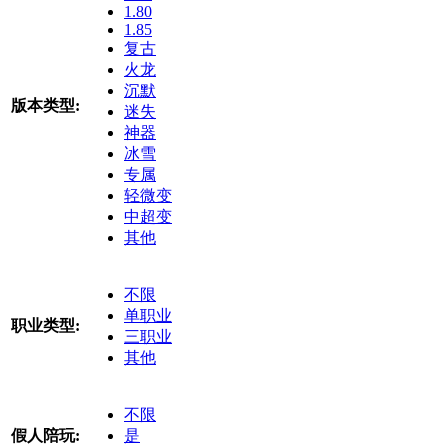
1.80
1.85
复古
火龙
沉默
版本类型:
迷失
神器
冰雪
专属
轻微变
中超变
其他
不限
单职业
职业类型:
三职业
其他
不限
假人陪玩:
是