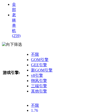
全
部
老
林
单
机
(259)
筛选
不限
GOM引擎
GEE引擎
新GOM引擎
游戏引擎:
v8引擎
翎风引擎
三端引擎
其他引擎
不限
1.76