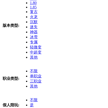
1.80
1.85
复古
火龙
沉默
版本类型:
迷失
神器
冰雪
专属
轻微变
中超变
其他
不限
单职业
职业类型:
三职业
其他
不限
假人陪玩:
是