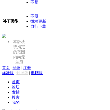
不是
不限
补丁类型:
微端更新
自行下载
本版块
或指定
的范围
内尚无
主题
首页
|
登录
|
注册
标准版
|
触屏版
|
电脑版
首页
论坛
发帖
搜索
我的