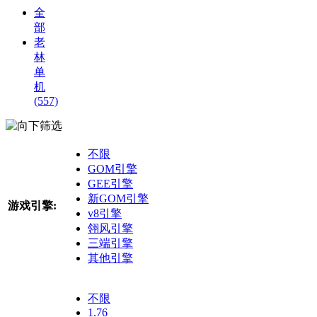
全
部
老
林
单
机
(557)
筛选
不限
GOM引擎
GEE引擎
新GOM引擎
游戏引擎:
v8引擎
翎风引擎
三端引擎
其他引擎
不限
1.76