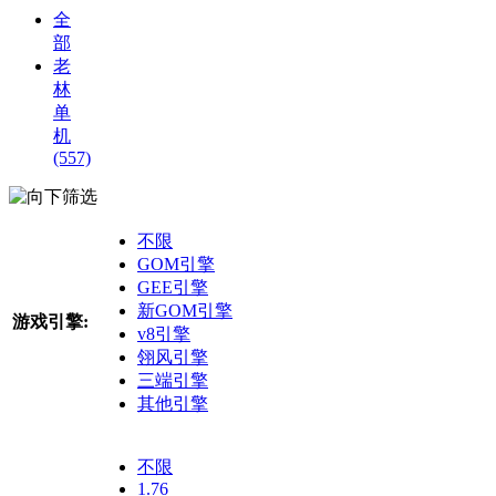
全
部
老
林
单
机
(557)
筛选
不限
GOM引擎
GEE引擎
新GOM引擎
游戏引擎:
v8引擎
翎风引擎
三端引擎
其他引擎
不限
1.76