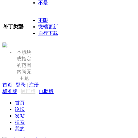
不是
不限
补丁类型:
微端更新
自行下载
本版块
或指定
的范围
内尚无
主题
首页
|
登录
|
注册
标准版
|
触屏版
|
电脑版
首页
论坛
发帖
搜索
我的