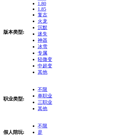
1.80
1.85
复古
火龙
沉默
版本类型:
迷失
神器
冰雪
专属
轻微变
中超变
其他
不限
单职业
职业类型:
三职业
其他
不限
假人陪玩:
是