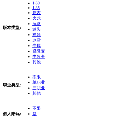
1.80
1.85
复古
火龙
沉默
版本类型:
迷失
神器
冰雪
专属
轻微变
中超变
其他
不限
单职业
职业类型:
三职业
其他
不限
假人陪玩:
是