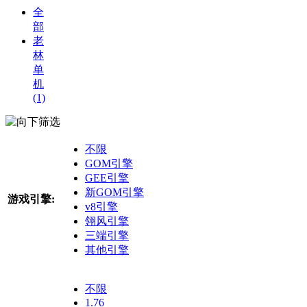
全
部
老
林
单
机
(1)
筛选
不限
GOM引擎
GEE引擎
新GOM引擎
游戏引擎:
v8引擎
翎风引擎
三端引擎
其他引擎
不限
1.76