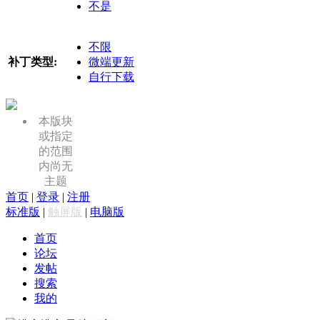
不是
不限
补丁类型:
微端更新
自行下载
本版块
或指定
的范围
内尚无
主题
首页
|
登录
|
注册
标准版
|
触屏版
|
电脑版
首页
论坛
发帖
搜索
我的