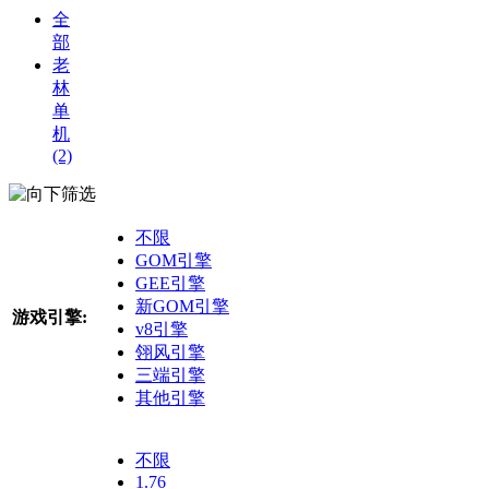
全
部
老
林
单
机
(2)
筛选
不限
GOM引擎
GEE引擎
新GOM引擎
游戏引擎:
v8引擎
翎风引擎
三端引擎
其他引擎
不限
1.76