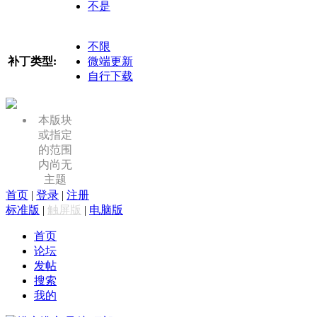
不是
不限
补丁类型:
微端更新
自行下载
本版块
或指定
的范围
内尚无
主题
首页
|
登录
|
注册
标准版
|
触屏版
|
电脑版
首页
论坛
发帖
搜索
我的