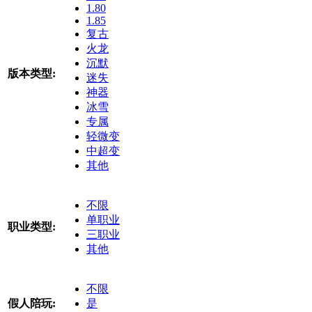
1.80
1.85
复古
火龙
沉默
版本类型:
迷失
神器
冰雪
专属
轻微变
中超变
其他
不限
单职业
职业类型:
三职业
其他
不限
假人陪玩:
是