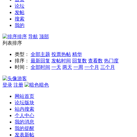
论坛
发帖
搜索
我的
排序
导航
顶部
列表排序
类型：
全部主题
投票
热帖
精华
排序：
最新回复
发帖时间
回复数
查看数
热门度
时间：
全部时间
一天
两天
一周
一个月
三个月
游客
登录
注册
暗色
网站首页
论坛版块
站内搜索
个人中心
我的消息
我的提醒
发表新帖