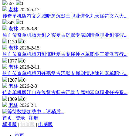
667
0
老林
2026-5-17
传奇单机版符文之城暗黑沉默三职业进化九天赋符文六大...
845
0
老林
2026-3-8
热血传奇单机版天剑之雾复古沉默专属剧情单职业剑侠假...
1130
0
老林
2026-2-15
热血传奇单机版刀剑沉默复古专属神器单职业三流派五行...
1077
0
老林
2026-2-11
热血传奇单机版刀锋寒复古沉默专属剧情攻速神器单职业...
1207
0
老林
2026-2-3
传奇单机版江山在线复古归来沉默专属神器单职业任务系...
1309
0
老林
2026-2-1
数据加载中，请稍后...
首页
|
登录
|
注册
标准版
|
触屏版
|
电脑版
首页