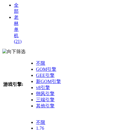
全
部
老
林
单
机
(21)
筛选
不限
GOM引擎
GEE引擎
新GOM引擎
游戏引擎:
v8引擎
翎风引擎
三端引擎
其他引擎
不限
1.76