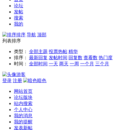
论坛
发帖
搜索
我的
排序
导航
顶部
列表排序
类型：
全部主题
投票
热帖
精华
排序：
最新回复
发帖时间
回复数
查看数
热门度
时间：
全部时间
一天
两天
一周
一个月
三个月
游客
登录
注册
暗色
网站首页
论坛版块
站内搜索
个人中心
我的消息
我的提醒
发表新帖