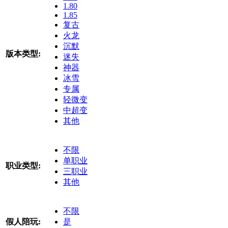
1.80
1.85
复古
火龙
沉默
版本类型:
迷失
神器
冰雪
专属
轻微变
中超变
其他
不限
单职业
职业类型:
三职业
其他
不限
假人陪玩:
是