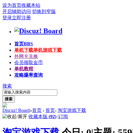
设为首页
收藏本站
开启辅助访问
切换到窄版
登录
立即注册
首页
BBS
单机下载
单机游戏下载
外网卡兑换
会员领取金币
单机教程
攻略爆率查询
搜索
搜索
Discuz! Board
»
首页
›
首页
›
淘宝游戏下载
收藏本版
(
92
)
|
订阅
淘宝游戏下载
今日:
0
|
主题:
559