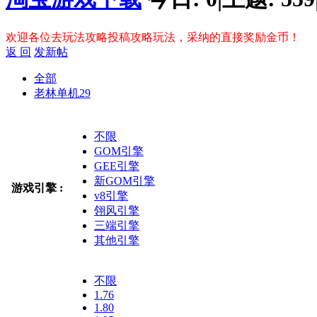
欢迎各位去玩法攻略投稿攻略玩法，采纳的直接奖励金币！
返 回
发新帖
全部
老林单机
29
不限
GOM引擎
GEE引擎
新GOM引擎
游戏引擎 :
v8引擎
翎风引擎
三端引擎
其他引擎
不限
1.76
1.80