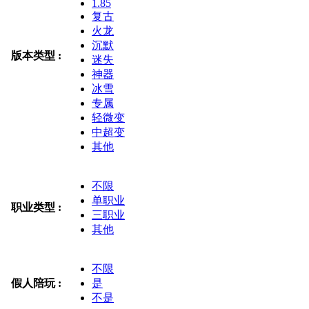
1.85
复古
火龙
沉默
版本类型 :
迷失
神器
冰雪
专属
轻微变
中超变
其他
不限
单职业
职业类型 :
三职业
其他
不限
假人陪玩 :
是
不是