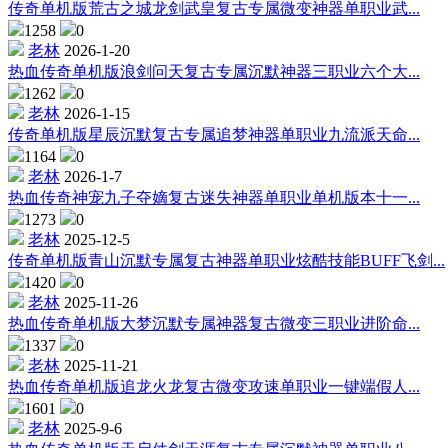
传奇单机版荒古之城龙剑武皇复古专属微变神器单职业武...
1258
0
老林
2026-1-20
热血传奇单机版浪剑问天复古专属沉默神器三职业六个大...
1262
0
老林
2026-1-15
传奇单机版星辰沉默复古专属追梦神器单职业九流派天命...
1164
0
老林
2026-1-7
热血传奇神宠九子夺嫡复古迷失神器单职业单机版本十一...
1273
0
老林
2025-12-5
传奇单机版青山沉默专属复古神器单职业炫酷技能BUFF飞剑...
1420
0
老林
2025-11-26
热血传奇单机版大梦沉默专属神器复古微变三职业进阶命...
1337
0
老林
2025-11-21
热血传奇单机版追龙火龙复古微变攻速单职业一键端假人...
1601
0
老林
2025-9-6