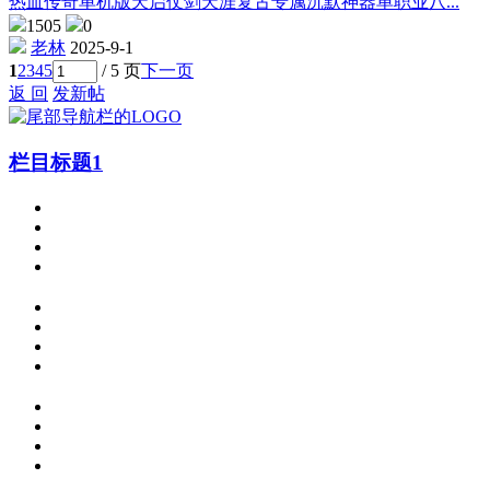
热血传奇单机版天启仗剑天涯复古专属沉默神器单职业八...
1505
0
老林
2025-9-1
1
2
3
4
5
/ 5 页
下一页
返 回
发新帖
栏目标题1