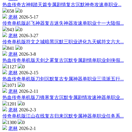
热血传奇古神Ⅱ踏天篇专属剧情复古沉默神奇攻速单职业...
658
0
老林
2026-5-17
传奇单机版起飞神器复古迷失神器攻速单职业十一大陆假...
943
0
老林
2026-3-27
传奇单机版符文之城暗黑沉默三职业进化九天赋符文六大...
841
0
老林
2026-3-8
热血传奇单机版天剑之雾复古沉默专属剧情单职业剑侠假...
1127
0
老林
2026-2-15
热血传奇单机版刀剑沉默复古专属神器单职业三流派五行...
1071
0
老林
2026-2-11
热血传奇单机版刀锋寒复古沉默专属剧情攻速神器单职业...
1201
0
老林
2026-2-3
传奇单机版江山在线复古归来沉默专属神器单职业任务系...
1300
0
老林
2026-2-1