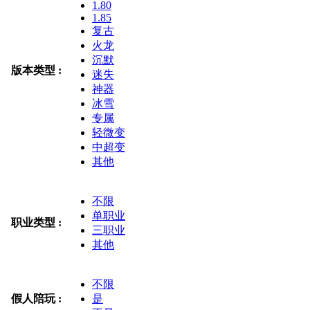
1.80
1.85
复古
火龙
沉默
版本类型 :
迷失
神器
冰雪
专属
轻微变
中超变
其他
不限
单职业
职业类型 :
三职业
其他
不限
假人陪玩 :
是