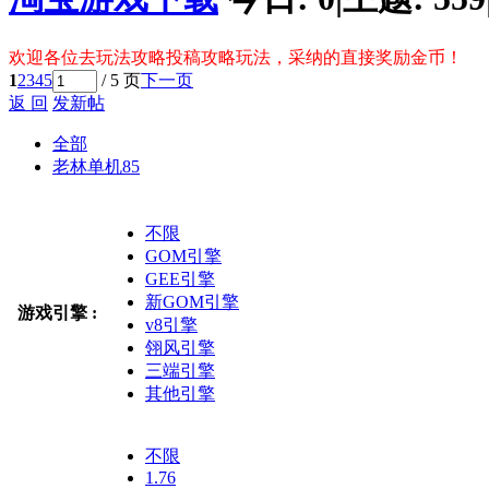
欢迎各位去玩法攻略投稿攻略玩法，采纳的直接奖励金币！
1
2
3
4
5
/ 5 页
下一页
返 回
发新帖
全部
老林单机
85
不限
GOM引擎
GEE引擎
新GOM引擎
游戏引擎 :
v8引擎
翎风引擎
三端引擎
其他引擎
不限
1.76