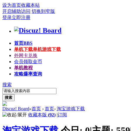
设为首页
收藏本站
开启辅助访问
切换到窄版
登录
立即注册
首页
BBS
单机下载
单机游戏下载
外网卡兑换
会员领取金币
单机教程
攻略爆率查询
搜索
搜索
Discuz! Board
»
首页
›
首页
›
淘宝游戏下载
收藏本版
(
92
)
|
订阅
淘宝游戏下载
今日:
0
|
主题:
559