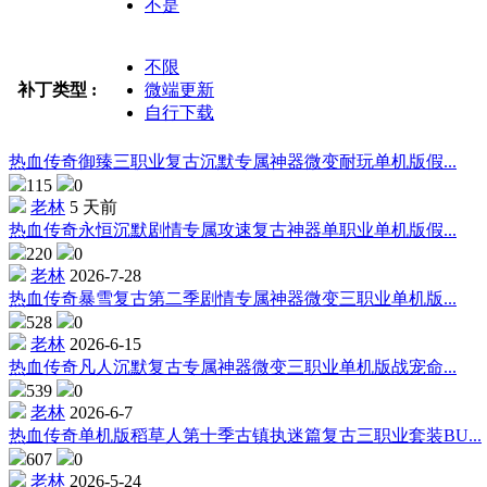
不是
不限
补丁类型 :
微端更新
自行下载
热血传奇御臻三职业复古沉默专属神器微变耐玩单机版假...
115
0
老林
5 天前
热血传奇永恒沉默剧情专属攻速复古神器单职业单机版假...
220
0
老林
2026-7-28
热血传奇暴雪复古第二季剧情专属神器微变三职业单机版...
528
0
老林
2026-6-15
热血传奇凡人沉默复古专属神器微变三职业单机版战宠命...
539
0
老林
2026-6-7
热血传奇单机版稻草人第十季古镇执迷篇复古三职业套装BU...
607
0
老林
2026-5-24