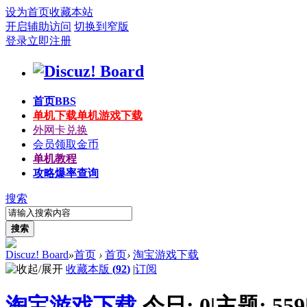
设为首页
收藏本站
开启辅助访问
切换到窄版
登录
立即注册
首页
BBS
单机下载
单机游戏下载
外网卡兑换
会员领取金币
单机教程
攻略爆率查询
搜索
搜索
Discuz! Board
»
首页
›
首页
›
淘宝游戏下载
收藏本版
(
92
)
|
订阅
淘宝游戏下载
今日:
0
|
主题:
559