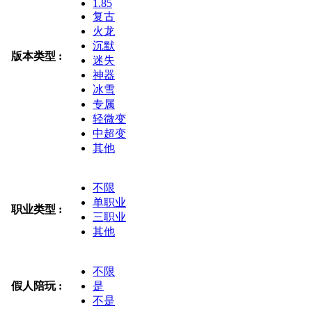
1.85
复古
火龙
沉默
版本类型 :
迷失
神器
冰雪
专属
轻微变
中超变
其他
不限
单职业
职业类型 :
三职业
其他
不限
假人陪玩 :
是
不是