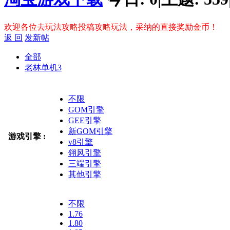
欢迎各位去玩法攻略投稿攻略玩法，采纳的直接奖励金币！
返 回
发新帖
全部
老林单机
3
不限
GOM引擎
GEE引擎
新GOM引擎
游戏引擎 :
v8引擎
翎风引擎
三端引擎
其他引擎
不限
1.76
1.80