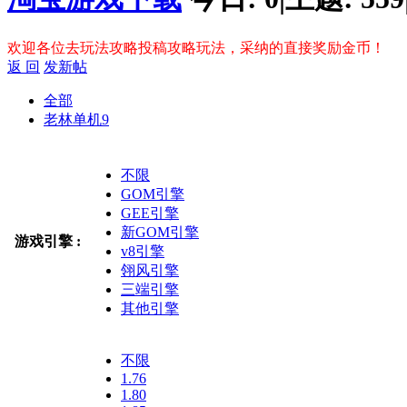
欢迎各位去玩法攻略投稿攻略玩法，采纳的直接奖励金币！
返 回
发新帖
全部
老林单机
9
不限
GOM引擎
GEE引擎
新GOM引擎
游戏引擎 :
v8引擎
翎风引擎
三端引擎
其他引擎
不限
1.76
1.80