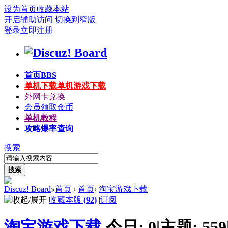
设为首页
收藏本站
开启辅助访问
切换到窄版
登录
立即注册
首页
BBS
单机下载
单机游戏下载
外网卡兑换
会员领取金币
单机教程
攻略爆率查询
搜索
搜索
Discuz! Board
»
首页
›
首页
›
淘宝游戏下载
收藏本版
(
92
)
|
订阅
淘宝游戏下载
今日:
0
|
主题:
559