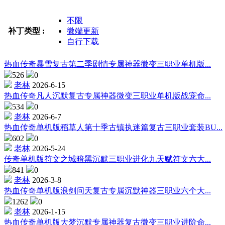
不限
补丁类型 :
微端更新
自行下载
热血传奇暴雪复古第二季剧情专属神器微变三职业单机版...
526
0
老林
2026-6-15
热血传奇凡人沉默复古专属神器微变三职业单机版战宠命...
534
0
老林
2026-6-7
热血传奇单机版稻草人第十季古镇执迷篇复古三职业套装BU...
602
0
老林
2026-5-24
传奇单机版符文之城暗黑沉默三职业进化九天赋符文六大...
841
0
老林
2026-3-8
热血传奇单机版浪剑问天复古专属沉默神器三职业六个大...
1262
0
老林
2026-1-15
热血传奇单机版大梦沉默专属神器复古微变三职业进阶命...