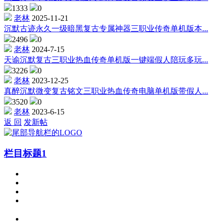
1333
0
老林
2025-11-21
沉默古迹永久一级暗黑复古专属神器三职业传奇单机版本...
2496
0
老林
2024-7-15
天谕沉默复古三职业热血传奇单机版一键端假人陪玩多玩...
3226
0
老林
2023-12-25
真醉沉默微变复古铭文三职业热血传奇电脑单机版带假人...
3520
0
老林
2023-6-15
返 回
发新帖
栏目标题1