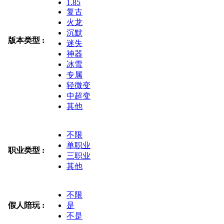
1.85
复古
火龙
沉默
版本类型 :
迷失
神器
冰雪
专属
轻微变
中超变
其他
不限
单职业
职业类型 :
三职业
其他
不限
假人陪玩 :
是
不是