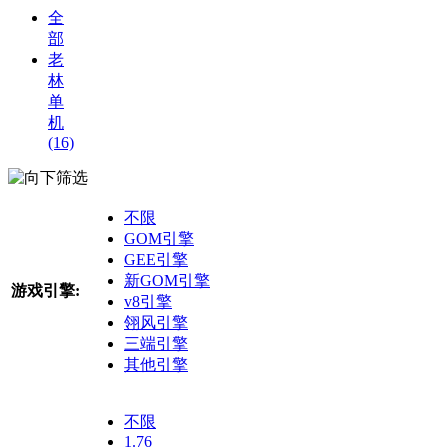
全
部
老
林
单
机
(16)
筛选
不限
GOM引擎
GEE引擎
新GOM引擎
游戏引擎:
v8引擎
翎风引擎
三端引擎
其他引擎
不限
1.76