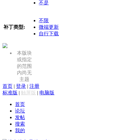
不是
不限
补丁类型:
微端更新
自行下载
本版块
或指定
的范围
内尚无
主题
首页
|
登录
|
注册
标准版
|
触屏版
|
电脑版
首页
论坛
发帖
搜索
我的