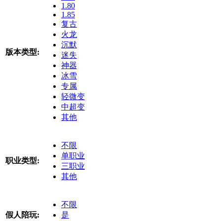
1.80
1.85
复古
火龙
沉默
版本类型:
迷失
神器
冰雪
专属
轻微变
中超变
其他
不限
单职业
职业类型:
三职业
其他
不限
假人陪玩:
是