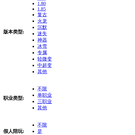
1.80
1.85
复古
火龙
沉默
版本类型:
迷失
神器
冰雪
专属
轻微变
中超变
其他
不限
单职业
职业类型:
三职业
其他
不限
假人陪玩:
是