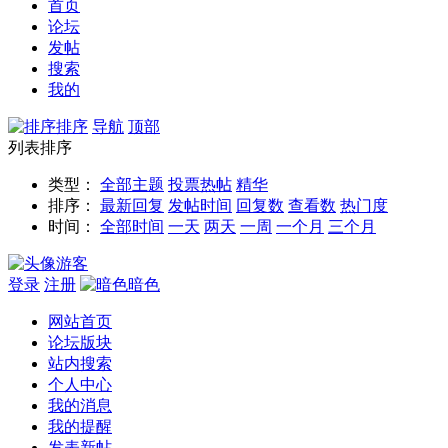
首页
论坛
发帖
搜索
我的
排序
导航
顶部
列表排序
类型：
全部主题
投票
热帖
精华
排序：
最新回复
发帖时间
回复数
查看数
热门度
时间：
全部时间
一天
两天
一周
一个月
三个月
游客
登录
注册
暗色
网站首页
论坛版块
站内搜索
个人中心
我的消息
我的提醒
发表新帖