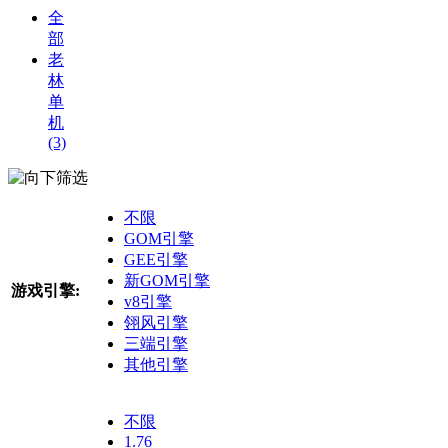
全
部
老
林
单
机
(3)
筛选
不限
GOM引擎
GEE引擎
新GOM引擎
游戏引擎:
v8引擎
翎风引擎
三端引擎
其他引擎
不限
1.76