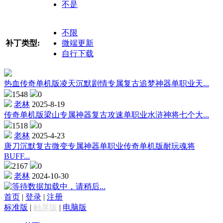
不是
不限
补丁类型:
微端更新
自行下载
热血传奇单机版凌天沉默剧情专属复古追梦神器单职业天...
1548
0
老林
2025-8-19
传奇单机版梁山专属神器复古攻速单职业水浒神将七个大...
1518
0
老林
2025-4-23
唐刀沉默复古微变专属神器单职业传奇单机版耐玩魂将
BUFF...
2167
0
老林
2024-10-30
数据加载中，请稍后...
首页
|
登录
|
注册
标准版
|
触屏版
|
电脑版