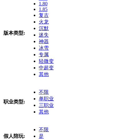
1.80
1.85
复古
火龙
沉默
版本类型:
迷失
神器
冰雪
专属
轻微变
中超变
其他
不限
单职业
职业类型:
三职业
其他
不限
假人陪玩:
是