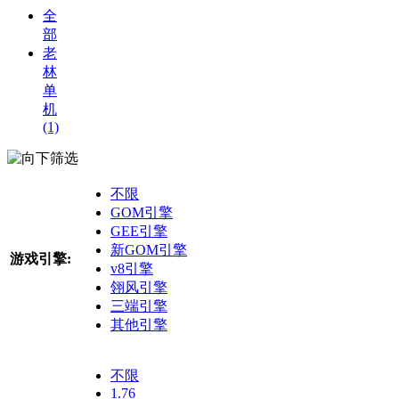
全
部
老
林
单
机
(1)
筛选
不限
GOM引擎
GEE引擎
新GOM引擎
游戏引擎:
v8引擎
翎风引擎
三端引擎
其他引擎
不限
1.76