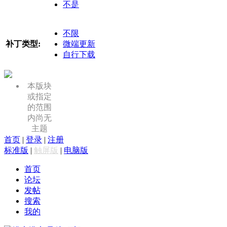
不是
不限
补丁类型:
微端更新
自行下载
本版块
或指定
的范围
内尚无
主题
首页
|
登录
|
注册
标准版
|
触屏版
|
电脑版
首页
论坛
发帖
搜索
我的