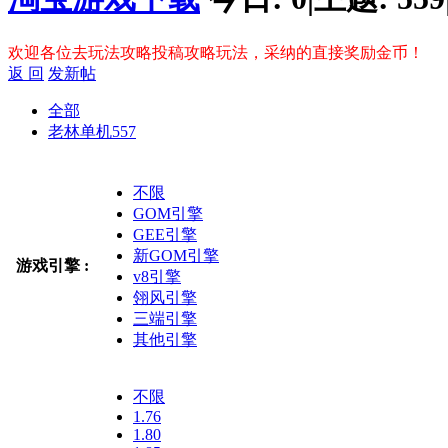
欢迎各位去玩法攻略投稿攻略玩法，采纳的直接奖励金币！
返 回
发新帖
全部
老林单机
557
不限
GOM引擎
GEE引擎
新GOM引擎
游戏引擎 :
v8引擎
翎风引擎
三端引擎
其他引擎
不限
1.76
1.80