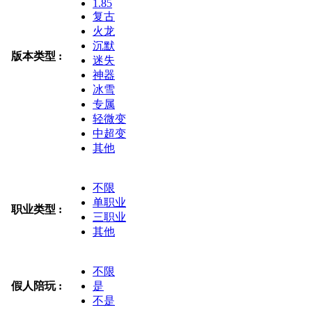
1.85
复古
火龙
沉默
版本类型 :
迷失
神器
冰雪
专属
轻微变
中超变
其他
不限
单职业
职业类型 :
三职业
其他
不限
假人陪玩 :
是
不是