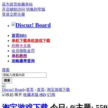
设为首页
收藏本站
开启辅助访问
切换到窄版
登录
立即注册
首页
BBS
单机下载
单机游戏下载
外网卡兑换
会员领取金币
单机教程
攻略爆率查询
搜索
搜索
Discuz! Board
»
首页
›
首页
›
淘宝游戏下载
收藏本版
(
92
)
|
订阅
淘宝游戏下载
今日:
0
|
主题:
559