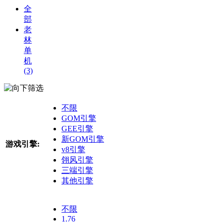
全
部
老
林
单
机
(3)
筛选
不限
GOM引擎
GEE引擎
新GOM引擎
游戏引擎:
v8引擎
翎风引擎
三端引擎
其他引擎
不限
1.76