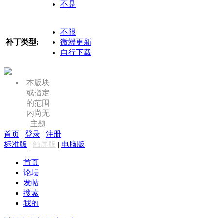
不是
不限
补丁类型:
微端更新
自行下载
本版块
或指定
的范围
内尚无
主题
首页
|
登录
|
注册
标准版
|
触屏版
|
电脑版
首页
论坛
发帖
搜索
我的