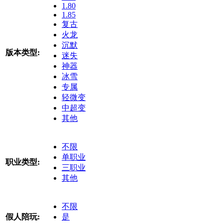
1.80
1.85
复古
火龙
沉默
版本类型:
迷失
神器
冰雪
专属
轻微变
中超变
其他
不限
单职业
职业类型:
三职业
其他
不限
假人陪玩:
是