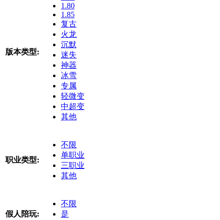
1.80
1.85
复古
火龙
沉默
版本类型:
迷失
神器
冰雪
专属
轻微变
中超变
其他
不限
单职业
职业类型:
三职业
其他
不限
假人陪玩:
是