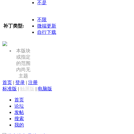
不是
不限
补丁类型:
微端更新
自行下载
本版块
或指定
的范围
内尚无
主题
首页
|
登录
|
注册
标准版
|
触屏版
|
电脑版
首页
论坛
发帖
搜索
我的