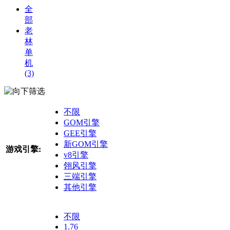
全
部
老
林
单
机
(3)
筛选
不限
GOM引擎
GEE引擎
新GOM引擎
游戏引擎:
v8引擎
翎风引擎
三端引擎
其他引擎
不限
1.76