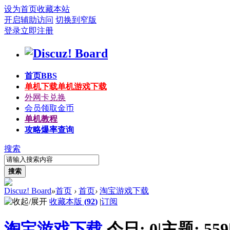
设为首页
收藏本站
开启辅助访问
切换到窄版
登录
立即注册
首页
BBS
单机下载
单机游戏下载
外网卡兑换
会员领取金币
单机教程
攻略爆率查询
搜索
搜索
Discuz! Board
»
首页
›
首页
›
淘宝游戏下载
收藏本版
(
92
)
|
订阅
淘宝游戏下载
今日:
0
|
主题:
559