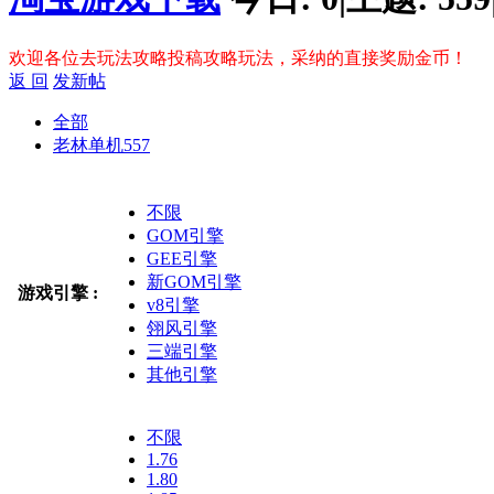
欢迎各位去玩法攻略投稿攻略玩法，采纳的直接奖励金币！
返 回
发新帖
全部
老林单机
557
不限
GOM引擎
GEE引擎
新GOM引擎
游戏引擎 :
v8引擎
翎风引擎
三端引擎
其他引擎
不限
1.76
1.80