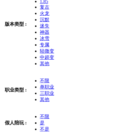
1.85
复古
火龙
沉默
版本类型 :
迷失
神器
冰雪
专属
轻微变
中超变
其他
不限
单职业
职业类型 :
三职业
其他
不限
假人陪玩 :
是
不是