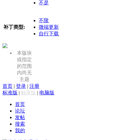
不是
不限
补丁类型:
微端更新
自行下载
本版块
或指定
的范围
内尚无
主题
首页
|
登录
|
注册
标准版
|
触屏版
|
电脑版
首页
论坛
发帖
搜索
我的