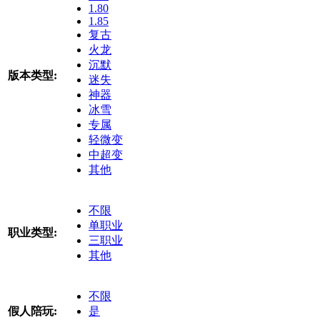
1.80
1.85
复古
火龙
沉默
版本类型:
迷失
神器
冰雪
专属
轻微变
中超变
其他
不限
单职业
职业类型:
三职业
其他
不限
假人陪玩:
是