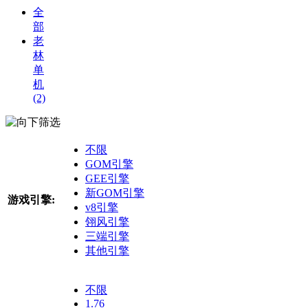
全
部
老
林
单
机
(2)
筛选
不限
GOM引擎
GEE引擎
新GOM引擎
游戏引擎:
v8引擎
翎风引擎
三端引擎
其他引擎
不限
1.76