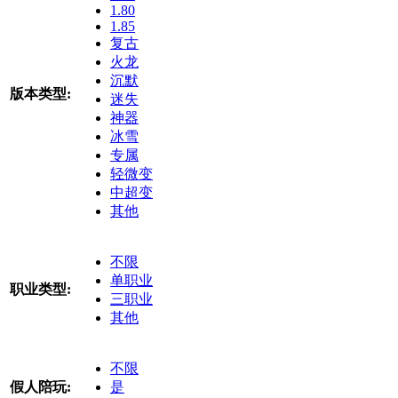
1.80
1.85
复古
火龙
沉默
版本类型:
迷失
神器
冰雪
专属
轻微变
中超变
其他
不限
单职业
职业类型:
三职业
其他
不限
假人陪玩:
是