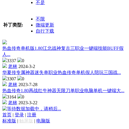
不是
不限
补丁类型:
微端更新
自行下载
热血传奇单机版1.80江北战神复古三职业一键端技能BUFF假
人...
3337
0
老林
2024-3-2
华夏传专属神器迷失单职业热血传奇单机假人陪玩三国战...
3307
0
老林
2023-7-28
热血传奇1.80再战红牛神器无限刀单职业电脑单机一键端大...
3164
0
老林
2023-3-22
数据加载中，请稍后...
首页
|
登录
|
注册
标准版
|
触屏版
|
电脑版