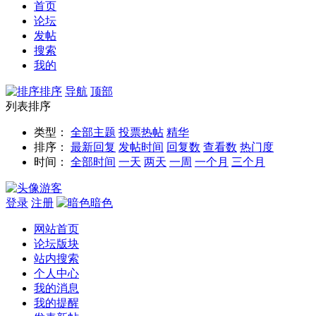
首页
论坛
发帖
搜索
我的
排序
导航
顶部
列表排序
类型：
全部主题
投票
热帖
精华
排序：
最新回复
发帖时间
回复数
查看数
热门度
时间：
全部时间
一天
两天
一周
一个月
三个月
游客
登录
注册
暗色
网站首页
论坛版块
站内搜索
个人中心
我的消息
我的提醒