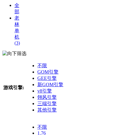
全
部
老
林
单
机
(3)
筛选
不限
GOM引擎
GEE引擎
新GOM引擎
游戏引擎:
v8引擎
翎风引擎
三端引擎
其他引擎
不限
1.76