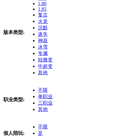
1.80
1.85
复古
火龙
沉默
版本类型:
迷失
神器
冰雪
专属
轻微变
中超变
其他
不限
单职业
职业类型:
三职业
其他
不限
假人陪玩:
是