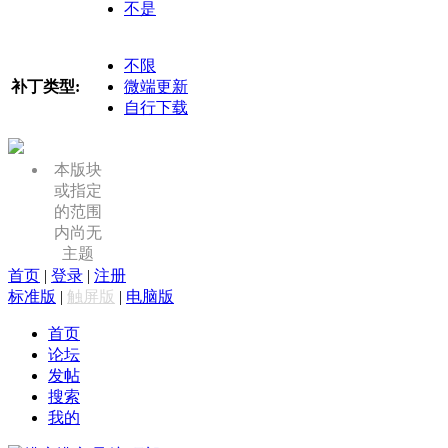
不是
不限
补丁类型:
微端更新
自行下载
本版块
或指定
的范围
内尚无
主题
首页
|
登录
|
注册
标准版
|
触屏版
|
电脑版
首页
论坛
发帖
搜索
我的