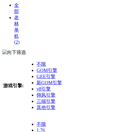
全
部
老
林
单
机
(2)
筛选
不限
GOM引擎
GEE引擎
新GOM引擎
游戏引擎:
v8引擎
翎风引擎
三端引擎
其他引擎
不限
1.76