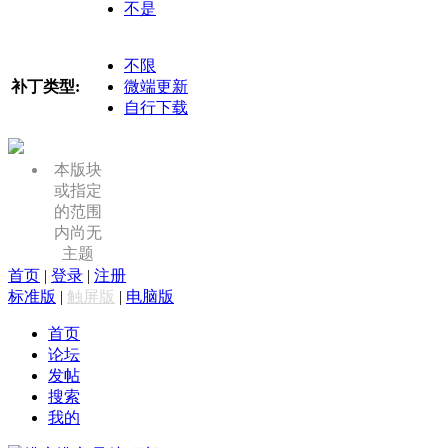
不是
不限
补丁类型:
微端更新
自行下载
本版块
或指定
的范围
内尚无
主题
首页
|
登录
|
注册
标准版
|
触屏版
|
电脑版
首页
论坛
发帖
搜索
我的