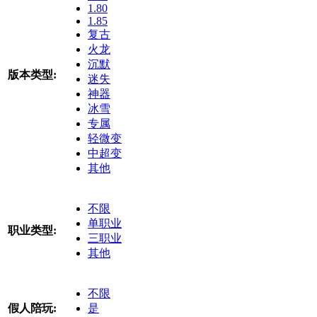
1.80
1.85
复古
火龙
沉默
版本类型:
迷失
神器
冰雪
专属
轻微变
中超变
其他
不限
单职业
职业类型:
三职业
其他
不限
假人陪玩:
是