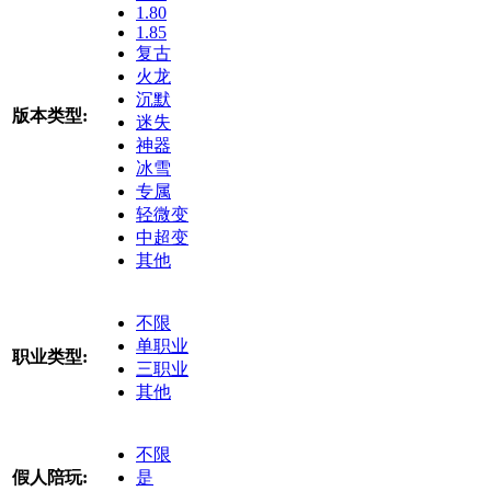
1.80
1.85
复古
火龙
沉默
版本类型:
迷失
神器
冰雪
专属
轻微变
中超变
其他
不限
单职业
职业类型:
三职业
其他
不限
假人陪玩:
是