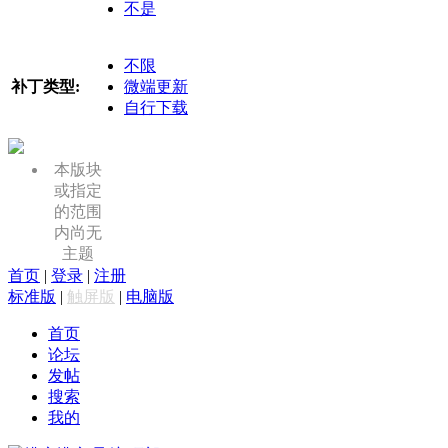
不是
不限
补丁类型:
微端更新
自行下载
本版块
或指定
的范围
内尚无
主题
首页
|
登录
|
注册
标准版
|
触屏版
|
电脑版
首页
论坛
发帖
搜索
我的