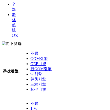
全
部
老
林
单
机
(35)
筛选
不限
GOM引擎
GEE引擎
新GOM引擎
游戏引擎:
v8引擎
翎风引擎
三端引擎
其他引擎
不限
1.76