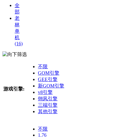
全
部
老
林
单
机
(16)
筛选
不限
GOM引擎
GEE引擎
新GOM引擎
游戏引擎:
v8引擎
翎风引擎
三端引擎
其他引擎
不限
1.76