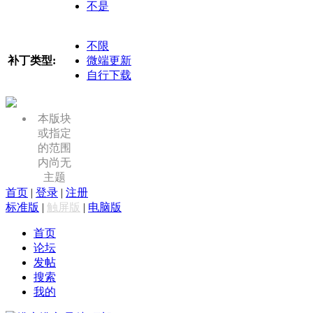
不是
不限
补丁类型:
微端更新
自行下载
本版块
或指定
的范围
内尚无
主题
首页
|
登录
|
注册
标准版
|
触屏版
|
电脑版
首页
论坛
发帖
搜索
我的