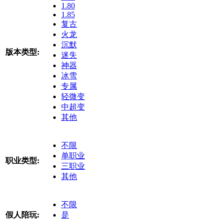
1.80
1.85
复古
火龙
沉默
版本类型:
迷失
神器
冰雪
专属
轻微变
中超变
其他
不限
单职业
职业类型:
三职业
其他
不限
假人陪玩:
是