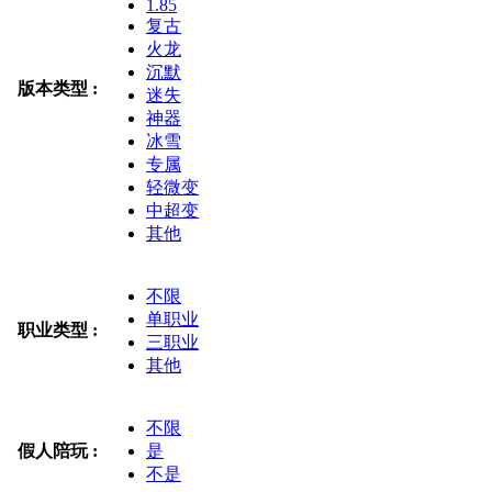
1.85
复古
火龙
沉默
版本类型 :
迷失
神器
冰雪
专属
轻微变
中超变
其他
不限
单职业
职业类型 :
三职业
其他
不限
假人陪玩 :
是
不是