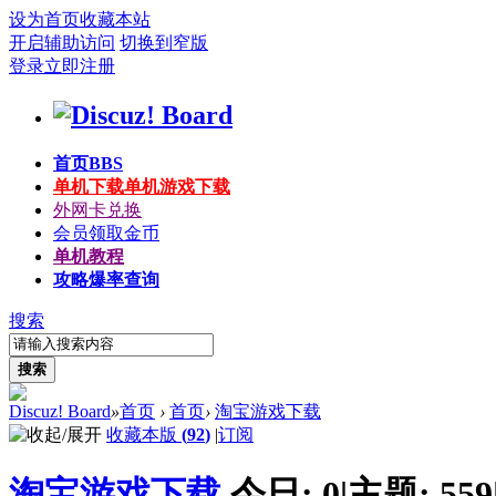
设为首页
收藏本站
开启辅助访问
切换到窄版
登录
立即注册
首页
BBS
单机下载
单机游戏下载
外网卡兑换
会员领取金币
单机教程
攻略爆率查询
搜索
搜索
Discuz! Board
»
首页
›
首页
›
淘宝游戏下载
收藏本版
(
92
)
|
订阅
淘宝游戏下载
今日:
0
|
主题:
559