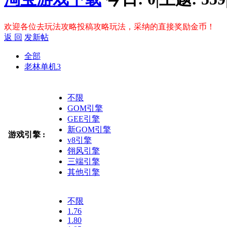
欢迎各位去玩法攻略投稿攻略玩法，采纳的直接奖励金币！
返 回
发新帖
全部
老林单机
3
不限
GOM引擎
GEE引擎
新GOM引擎
游戏引擎 :
v8引擎
翎风引擎
三端引擎
其他引擎
不限
1.76
1.80