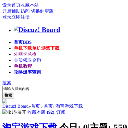
设为首页
收藏本站
开启辅助访问
切换到窄版
登录
立即注册
首页
BBS
单机下载
单机游戏下载
外网卡兑换
会员领取金币
单机教程
攻略爆率查询
搜索
搜索
Discuz! Board
»
首页
›
首页
›
淘宝游戏下载
收藏本版
(
92
)
|
订阅
淘宝游戏下载
今日:
0
|
主题:
559