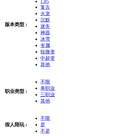
1.85
复古
火龙
沉默
版本类型 :
迷失
神器
冰雪
专属
轻微变
中超变
其他
不限
单职业
职业类型 :
三职业
其他
不限
假人陪玩 :
是
不是