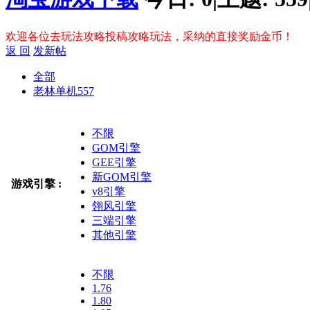
欢迎各位去玩法攻略投稿攻略玩法，采纳的直接奖励金币！
返 回
发新帖
全部
老林单机
557
不限
GOM引擎
GEE引擎
新GOM引擎
游戏引擎 :
v8引擎
翎风引擎
三端引擎
其他引擎
不限
1.76
1.80