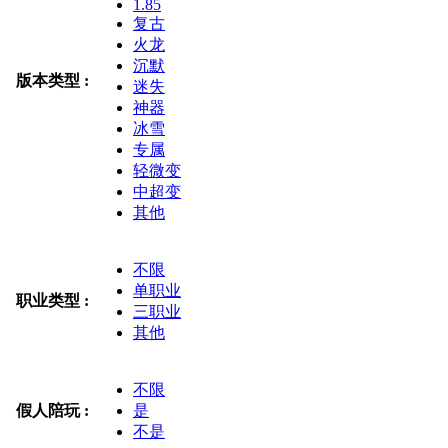
1.85
复古
火龙
沉默
版本类型 :
迷失
神器
冰雪
专属
轻微变
中超变
其他
不限
单职业
职业类型 :
三职业
其他
不限
假人陪玩 :
是
不是