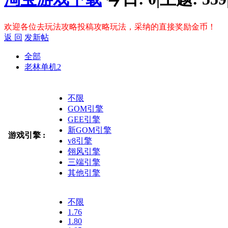
欢迎各位去玩法攻略投稿攻略玩法，采纳的直接奖励金币！
返 回
发新帖
全部
老林单机
2
不限
GOM引擎
GEE引擎
新GOM引擎
游戏引擎 :
v8引擎
翎风引擎
三端引擎
其他引擎
不限
1.76
1.80