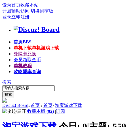
设为首页
收藏本站
开启辅助访问
切换到窄版
登录
立即注册
首页
BBS
单机下载
单机游戏下载
外网卡兑换
会员领取金币
单机教程
攻略爆率查询
搜索
搜索
Discuz! Board
»
首页
›
首页
›
淘宝游戏下载
收藏本版
(
92
)
|
订阅
淘宝游戏下载
今日:
0
|
主题:
559